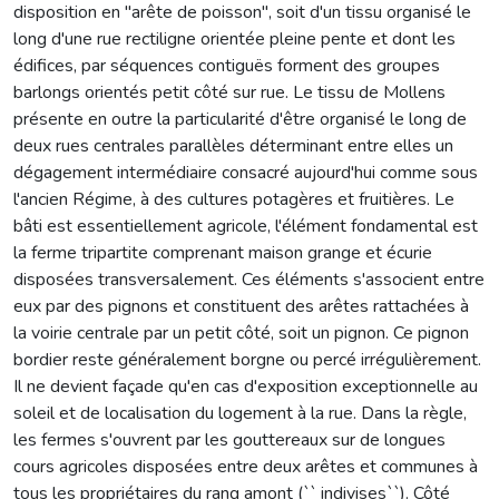
disposition en "arête de poisson", soit d'un tissu organisé le
long d'une rue rectiligne orientée pleine pente et dont les
édifices, par séquences contiguës forment des groupes
barlongs orientés petit côté sur rue. Le tissu de Mollens
présente en outre la particularité d'être organisé le long de
deux rues centrales parallèles déterminant entre elles un
dégagement intermédiaire consacré aujourd'hui comme sous
l'ancien Régime, à des cultures potagères et fruitières. Le
bâti est essentiellement agricole, l'élément fondamental est
la ferme tripartite comprenant maison grange et écurie
disposées transversalement. Ces éléments s'associent entre
eux par des pignons et constituent des arêtes rattachées à
la voirie centrale par un petit côté, soit un pignon. Ce pignon
bordier reste généralement borgne ou percé irrégulièrement.
Il ne devient façade qu'en cas d'exposition exceptionnelle au
soleil et de localisation du logement à la rue. Dans la règle,
les fermes s'ouvrent par les gouttereaux sur de longues
cours agricoles disposées entre deux arêtes et communes à
tous les propriétaires du rang amont (`` indivises``). Côté